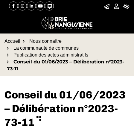
Gestion des traceurs
Aller
Aller
Aller
Facebook
(ouverture dans un nouvel onglet)
Instagram
(ouverture dans un nouvel onglet)
Linkedin
(ouverture dans un nouvel onglet)
YouTube
(ouverture dans un nouvel onglet)
PanneauPocket
(ouverture dans un nouvel onglet)
à
au
au
la
contenu
pied
navigation
de
page
Accueil
Nous connaître
La communauté de communes
Publication des actes administratifs
Conseil du 01/06/2023 – Délibération n°2023-
73-11
Conseil du 01/06/2023
– Délibération n°2023-
73-11