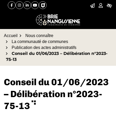
Gestion des traceurs
Aller
Aller
Aller
Facebook
(ouverture dans un nouvel onglet)
Instagram
(ouverture dans un nouvel onglet)
Linkedin
(ouverture dans un nouvel onglet)
YouTube
(ouverture dans un nouvel onglet)
PanneauPocket
(ouverture dans un nouvel onglet)
à
au
au
la
contenu
pied
navigation
de
page
Accueil
Nous connaître
La communauté de communes
Publication des actes administratifs
Conseil du 01/06/2023 – Délibération n°2023-
75-13
Conseil du 01/06/2023
– Délibération n°2023-
75-13