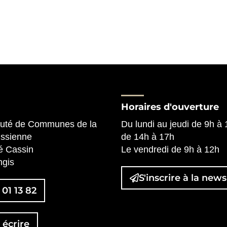
Horaires d'ouverture
té de Communes de la
Du lundi au jeudi de 9h à
issienne
de 14h à 17h
é Cassin
Le vendredi de 9h à 12h
)
nglet)
vel onglet)
gis
S'inscrire à la
newsl
 01 13 82
écrire