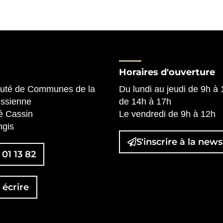
Horaires d'ouverture
té de Communes de la
Du lundi au jeudi de 9h à
issienne
de 14h à 17h
é Cassin
Le vendredi de 9h à 12h
)
nglet)
vel onglet)
gis
S'inscrire à la
newsl
 01 13 82
écrire