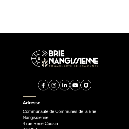
Facebook
(ouverture dans un nouvel onglet)
Instagram
(ouverture dans un nouvel onglet
Linkedin
(ouverture dans un nouvel o
YouTube
(ouverture dans un nouv
PanneauPocket
(ouverture dans un
Adresse
Communauté de Communes de la Brie
Nangissienne
4 rue René Cassin