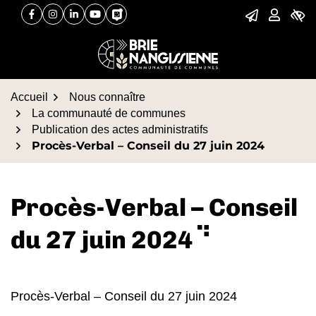
Gestion des traceurs
Aller
Aller
Aller
Facebook
(ouverture dans un nouvel onglet)
Instagram
(ouverture dans un nouvel onglet)
Linkedin
(ouverture dans un nouvel onglet)
YouTube
(ouverture dans un nouvel onglet)
PanneauPocket
(ouverture dans un nouvel onglet)
à
au
au
la
contenu
pied
navigation
de
page
Accueil
Nous connaître
La communauté de communes
Publication des actes administratifs
Procès-Verbal – Conseil du 27 juin 2024
Procès-Verbal – Conseil
du 27 juin 2024
Procès-Verbal – Conseil du 27 juin 2024