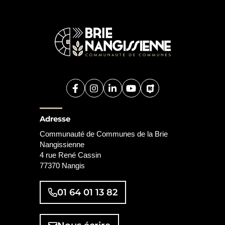
Facebook
(ouverture dans un nouvel onglet)
Instagram
(ouverture dans un nouvel onglet
Linkedin
(ouverture dans un nouvel o
YouTube
(ouverture dans un nouv
PanneauPocket
(ouverture dans un
Adresse
Communauté de Communes de la Brie
Nangissienne
4 rue René Cassin
77370 Nangis
01 64 01 13 82