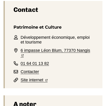
Informations complémentaires
Contact
Patrimoine et Culture
Développement économique, emploi
et tourisme
(ouvertu
6 impasse Léon Blum, 77370 Nangis
(ouverture dans un nouvel onglet)
01 64 01 13 82
Contacter
(ouverture dans un nouvel onglet
(ouverture dans un nouvel ongl
Site internet
A noter