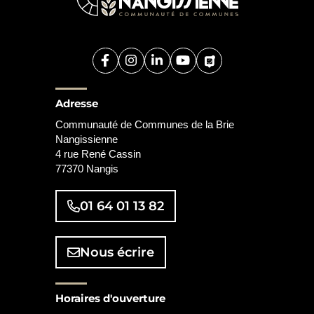
Facebook
(ouverture dans un nouvel onglet)
Instagram
(ouverture dans un nouvel onglet
Linkedin
(ouverture dans un nouvel o
YouTube
(ouverture dans un nouv
PanneauPocket
(ouverture dans un
Adresse
Communauté de Communes de la Brie
Nangissienne
4 rue René Cassin
77370 Nangis
01 64 01 13 82
Nous écrire
Horaires d'ouverture